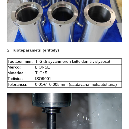
2. Tuoteparametri (erittely)
Tuotteen nimi:
Ti Gr.5 syvänmeren laitteiden tiivistysosat
Merkki:
LIONSE
Materiaali:
Ti Gr.5
Todistus:
ISO9001
Toleranssi:
0,01+/- 0,005 mm (saatavana mukautettuna)