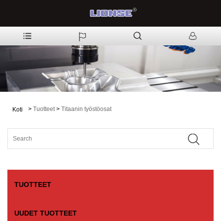
>
Tuotteet
>
Titaanin työstöosat
Koti
TUOTTEET
UUDET TUOTTEET