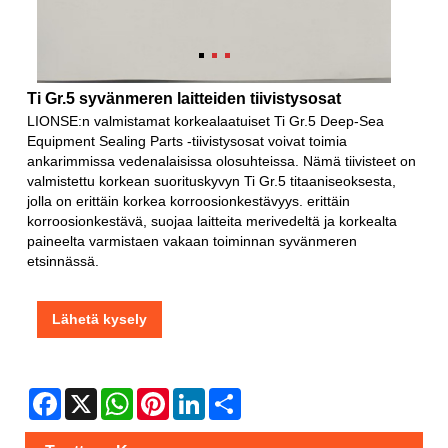
Ti Gr.5 syvänmeren laitteiden tiivistysosat
LIONSE:n valmistamat korkealaatuiset Ti Gr.5 Deep-Sea
Equipment Sealing Parts -tiivistysosat voivat toimia
ankarimmissa vedenalaisissa olosuhteissa. Nämä tiivisteet on
valmistettu korkean suorituskyvyn Ti Gr.5 titaaniseoksesta,
jolla on erittäin korkea korroosionkestävyys. erittäin
korroosionkestävä, suojaa laitteita merivedeltä ja korkealta
paineelta varmistaen vakaan toiminnan syvänmeren
etsinnässä.
Lähetä kysely
Facebook
X
WhatsApp
Pinterest
LinkedIn
Share