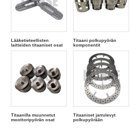
Lääketieteellisten
Titaani polkupyörän
laitteiden titaaniset osat
komponentit
Titaanilla muunnetut
Titaaniset jarrulevyt
moottoripyörän osat
polkupyörään