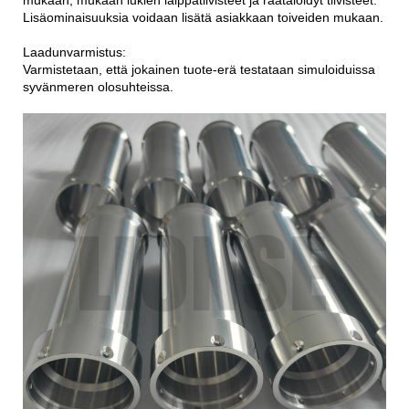
mukaan, mukaan lukien laippatiivisteet ja räätälöidyt tiivisteet.
Lisäominaisuuksia voidaan lisätä asiakkaan toiveiden mukaan.
Laadunvarmistus:
Varmistetaan, että jokainen tuote-erä testataan simuloiduissa
syvänmeren olosuhteissa.