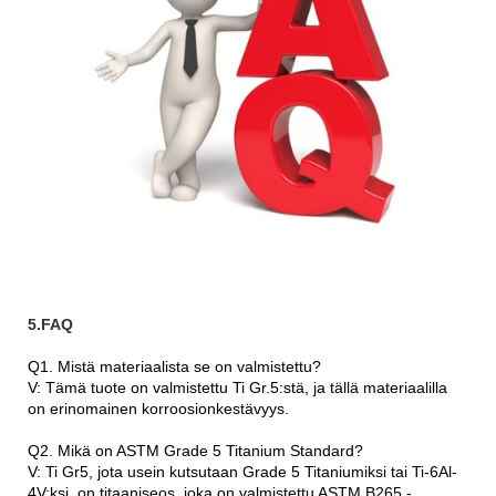
5.FAQ
Q1. Mistä materiaalista se on valmistettu?
V: Tämä tuote on valmistettu Ti Gr.5:stä, ja tällä materiaalilla
on erinomainen korroosionkestävyys.
Q2. Mikä on ASTM Grade 5 Titanium Standard?
V: Ti Gr5, jota usein kutsutaan Grade 5 Titaniumiksi tai Ti-6Al-
4V:ksi, on titaaniseos, joka on valmistettu ASTM B265 -