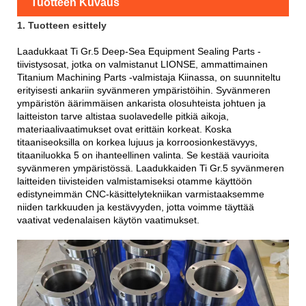
Tuotteen Kuvaus
1. Tuotteen esittely
Laadukkaat Ti Gr.5 Deep-Sea Equipment Sealing Parts -
tiivistysosat, jotka on valmistanut LIONSE, ammattimainen
Titanium Machining Parts -valmistaja Kiinassa, on suunniteltu
erityisesti ankariin syvänmeren ympäristöihin. Syvänmeren
ympäristön äärimmäisen ankarista olosuhteista johtuen ja
laitteiston tarve altistaa suolavedelle pitkiä aikoja,
materiaalivaatimukset ovat erittäin korkeat. Koska
titaaniseoksilla on korkea lujuus ja korroosionkestävyys,
titaaniluokka 5 on ihanteellinen valinta. Se kestää vaurioita
syvänmeren ympäristössä. Laadukkaiden Ti Gr.5 syvänmeren
laitteiden tiivisteiden valmistamiseksi otamme käyttöön
edistyneimmän CNC-käsittelytekniikan varmistaaksemme
niiden tarkkuuden ja kestävyyden, jotta voimme täyttää
vaativat vedenalaisen käytön vaatimukset.