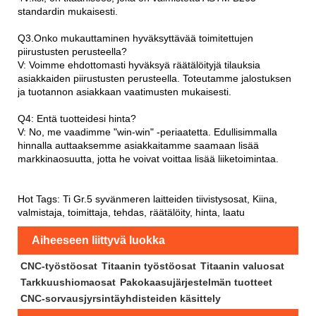
standardin mukaisesti.
Q3.Onko mukauttaminen hyväksyttävää toimitettujen
piirustusten perusteella?
V: Voimme ehdottomasti hyväksyä räätälöityjä tilauksia
asiakkaiden piirustusten perusteella. Toteutamme jalostuksen
ja tuotannon asiakkaan vaatimusten mukaisesti.
Q4: Entä tuotteidesi hinta?
V: No, me vaadimme "win-win" -periaatetta. Edullisimmalla
hinnalla auttaaksemme asiakkaitamme saamaan lisää
markkinaosuutta, jotta he voivat voittaa lisää liiketoimintaa.
Hot Tags: Ti Gr.5 syvänmeren laitteiden tiivistysosat, Kiina,
valmistaja, toimittaja, tehdas, räätälöity, hinta, laatu
Aiheeseen liittyvä luokka
CNC-työstöosat
Titaanin työstöosat
Titaanin valuosat
Tarkkuushiomaosat
Pakokaasujärjestelmän tuotteet
CNC-sorvausjyrsintäyhdisteiden käsittely