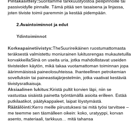
Pintakäsittely:
Suoritamme tarkkuustyöstöä peilipinnoille tai
passivoidylle pinnalle. Tämä pitää sen tasaisena ja linjassa,
joten tiiviste toimii paremmin ja kestää pidempään.
2.Avaintoiminnot ja edut
Ydintoiminnot
Korkeapainetiivistys:
The
Suurireikäinen ruostumattomasta
teräksestä valmistettu moniurainen lukitusrengas mukautetuilla
korvakkeilla
Siinä on useita uria, jotka mahdollistavat useiden
tiivisteiden käytön, mikä takaa vuotamattoman toiminnan jopa
äärimmäisissä paineolosuhteissa. Ihanteellinen petrokemian
sovelluksiin tai paineastiajärjestelmiin, jotka vaativat kestäviä
tiivistysratkaisuja.
Aksiaalinen lukitus:
Kiristä pultit korvien läpi, niin se
vastustaa sisäistä painetta työntämällä asioita erilleen. Estää
putkilaatikot, päätykappaleet, laipat löystymästä.
Räätälöinti:
Kerro meille piirustuksesi tai mitä työsi tarvitsee –
me teemme sen täsmälleen oikein: koko, uratyyppi, korvan
asento, materiaali, tarkkuus… mitä tahansa