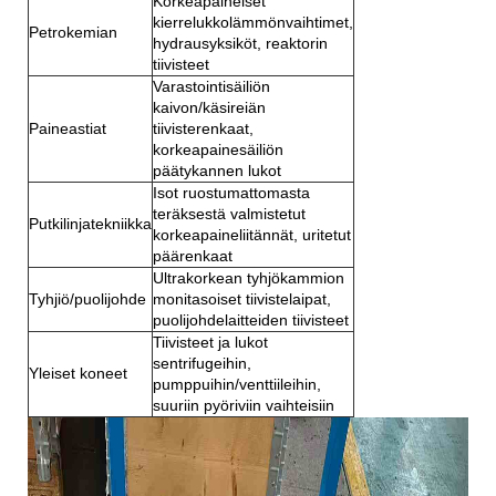
Korkeapaineiset
kierrelukkolämmönvaihtimet,
Petrokemian
hydrausyksiköt, reaktorin
tiivisteet
Varastointisäiliön
kaivon/käsireiän
Paineastiat
tiivisterenkaat,
korkeapainesäiliön
päätykannen lukot
Isot ruostumattomasta
teräksestä valmistetut
Putkilinjatekniikka
korkeapaineliitännät, uritetut
päärenkaat
Ultrakorkean tyhjökammion
Tyhjiö/puolijohde
monitasoiset tiivistelaipat,
puolijohdelaitteiden tiivisteet
Tiivisteet ja lukot
sentrifugeihin,
Yleiset koneet
pumppuihin/venttiileihin,
suuriin pyöriviin vaihteisiin