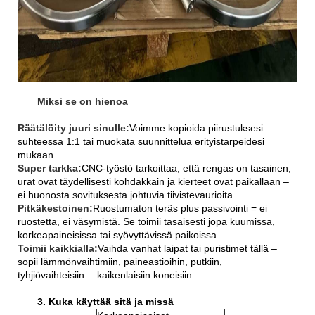
Miksi se on hienoa
Räätälöity juuri sinulle:
Voimme kopioida piirustuksesi
suhteessa 1:1 tai muokata suunnittelua erityistarpeidesi
mukaan.
Super tarkka:
CNC-työstö tarkoittaa, että rengas on tasainen,
urat ovat täydellisesti kohdakkain ja kierteet ovat paikallaan –
ei huonosta sovituksesta johtuvia tiivistevaurioita.
Pitkäkestoinen:
Ruostumaton teräs plus passivointi = ei
ruostetta, ei väsymistä. Se toimii tasaisesti jopa kuumissa,
korkeapaineisissa tai syövyttävissä paikoissa.
Toimii kaikkialla:
Vaihda vanhat laipat tai puristimet tällä –
sopii lämmönvaihtimiin, paineastioihin, putkiin,
tyhjiövaihteisiin… kaikenlaisiin koneisiin.
3. Kuka käyttää sitä ja missä