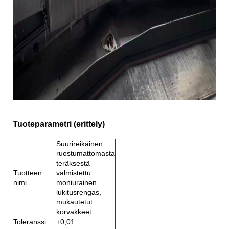
Tuoteparametri (erittely)
Suurireikäinen
ruostumattomasta
teräksestä
Tuotteen
valmistettu
nimi
moniurainen
lukitusrengas,
mukautetut
korvakkeet
Toleranssi
±0,01