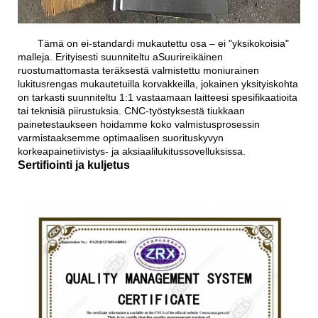
Tämä on ei-standardi mukautettu osa – ei "yksikokoisia"
malleja. Erityisesti suunniteltu a
Suurireikäinen
ruostumattomasta teräksestä valmistettu moniurainen
lukitusrengas mukautetuilla korvakkeilla
, jokainen yksityiskohta
on tarkasti suunniteltu 1:1 vastaamaan laitteesi spesifikaatioita
tai teknisiä piirustuksia. CNC-työstyksestä tiukkaan
painetestaukseen hoidamme koko valmistusprosessin
varmistaaksemme optimaalisen suorituskyvyn
korkeapainetiivistys- ja aksiaalilukitussovelluksissa.
Sertifiointi ja kuljetus