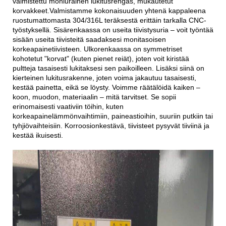
valmistettu moniurainen lukitusrengas, mukautetut
korvakkeet
.
Valmistamme kokonaisuuden yhtenä kappaleena
ruostumattomasta 304/316L teräksestä erittäin tarkalla CNC-
työstyksellä. Sisärenkaassa on useita tiivistysuria – voit työntää
sisään useita tiivisteitä saadaksesi monitasoisen
korkeapainetiivisteen. Ulkorenkaassa on symmetriset
kohotetut "korvat" (kuten pienet reiät), joten voit kiristää
pultteja tasaisesti lukitaksesi sen paikoilleen. Lisäksi siinä on
kierteinen lukitusrakenne, joten voima jakautuu tasaisesti,
kestää painetta, eikä se löysty. Voimme räätälöidä kaiken –
koon, muodon, materiaalin – mitä tarvitset. Se sopii
erinomaisesti vaativiin töihin, kuten
korkeapainelämmönvaihtimiin, paineastioihin, suuriin putkiin tai
tyhjiövaihteisiin. Korroosionkestävä, tiivisteet pysyvät tiiviinä ja
kestää ikuisesti.