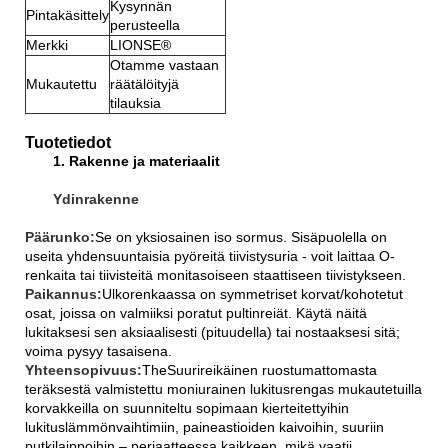
Kysynnän
Pintakäsittely
perusteella
Merkki
LIONSE®
Otamme vastaan ​​
Mukautettu
räätälöityjä
tilauksia
Tuotetiedot
1. Rakenne ja materiaalit
Ydinrakenne
Päärunko:
Se on yksiosainen iso sormus. Sisäpuolella on
useita yhdensuuntaisia ​​pyöreitä tiivistysuria - voit laittaa O-
renkaita tai tiivisteitä monitasoiseen staattiseen tiivistykseen.
Paikannus:
Ulkorenkaassa on symmetriset korvat/kohotetut
osat, joissa on valmiiksi poratut pultinreiät. Käytä näitä
lukitaksesi sen aksiaalisesti (pituudella) tai nostaaksesi sitä;
voima pysyy tasaisena.
Yhteensopivuus:
The
Suurireikäinen ruostumattomasta
teräksestä valmistettu moniurainen lukitusrengas mukautetuilla
korvakkeilla
on suunniteltu sopimaan kierteitettyihin
lukituslämmönvaihtimiin, paineastioiden kaivoihin, suuriin
putkilaippoihin – periaatteessa kaikkeen, mikä vaatii