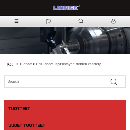
>
Tuotteet
>
CNC-sorvausjyrsintäyhdisteiden käsittely
Koti
TUOTTEET
UUDET TUOTTEET