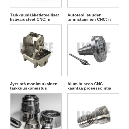
Tarkkuuslääketieteelliset
Autoteollisuuden
lisävarusteet CNC: n
tunnistaminen CNC: n
kääntökäsittely
tarkkuuskoneisto
Jyrsintä monimutkainen
Alumiiniseos CNC
tarkkuuskoneistus
kääntää prosessointia