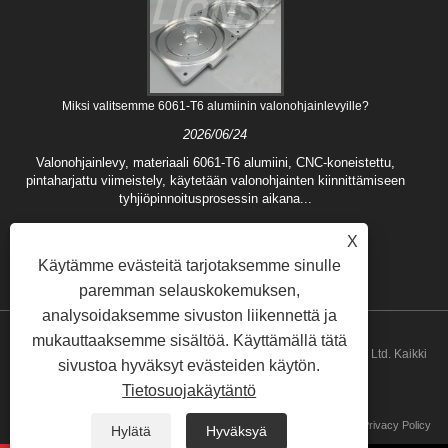
Miksi valitsemme 6061-T6 alumiinin valonohjainlevyille?
2026/06/24
Valonohjainlevy, materiaali 6061-T6 alumiini, CNC-koneistettu,
pintaharjattu viimeistely, käytetään valonohjainten kiinnittämiseen
tyhjiöpinnoitusprosessin aikana...
X
Käytämme evästeitä tarjotaksemme sinulle
paremman selauskokemuksen,
analysoidaksemme sivuston liikennettä ja
mukauttaaksemme sisältöä. Käyttämällä tätä
Copyright © 2024 Qingdao Lionse Mechanical Engineering Co., Ltd. Kaikki
sivustoa hyväksyt evästeiden käytön.
Tietosuojakäytäntö
oikeudet pidätetään.
Linkit
Sitemap
RSS
XML
Privacy Policy
Hylätä
Hyväksyä