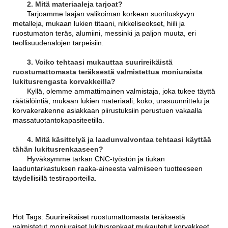
2. Mitä materiaaleja tarjoat?
Tarjoamme laajan valikoiman korkean suorituskyvyn
metalleja, mukaan lukien titaani, nikkeliseokset, hiili ja
ruostumaton teräs, alumiini, messinki ja paljon muuta, eri
teollisuudenalojen tarpeisiin.
3. Voiko tehtaasi mukauttaa suurireikäistä
ruostumattomasta teräksestä valmistettua moniuraista
lukitusrengasta korvakkeilla?
Kyllä, olemme ammattimainen valmistaja, joka tukee täyttä
räätälöintiä, mukaan lukien materiaali, koko, urasuunnittelu ja
korvakerakenne asiakkaan piirustuksiin perustuen vakaalla
massatuotantokapasiteetilla.
4. Mitä käsittelyä ja laadunvalvontaa tehtaasi käyttää
tähän lukitusrenkaaseen?
Hyväksymme tarkan CNC-työstön ja tiukan
laaduntarkastuksen raaka-aineesta valmiiseen tuotteeseen
täydellisillä testiraporteilla.
Hot Tags: Suurireikäiset ruostumattomasta teräksestä
valmistetut moniuraiset lukitusrenkaat mukautetut korvakkeet,