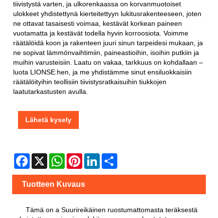
tiivistystä varten, ja ulkorenkaassa on korvanmuotoiset
ulokkeet yhdistettynä kierteitettyyn lukitusrakenteeseen, joten
ne ottavat tasaisesti voimaa, kestävät korkean paineen
vuotamatta ja kestävät todella hyvin korroosiota. Voimme
räätälöidä koon ja rakenteen juuri sinun tarpeidesi mukaan, ja
ne sopivat lämmönvaihtimiin, paineastioihin, isoihin putkiin ja
muihin varusteisiin. Laatu on vakaa, tarkkuus on kohdallaan –
luota LIONSE:hen, ja me yhdistämme sinut ensiluokkaisiin
räätälöityihin teollisiin tiivistysratkaisuihin tiukkojen
laatutarkastusten avulla.
Lähetä kysely
Facebook
X
WhatsApp
Pinterest
LinkedIn
Share
Tuotteen Kuvaus
Tämä on a
Suurireikäinen ruostumattomasta teräksestä